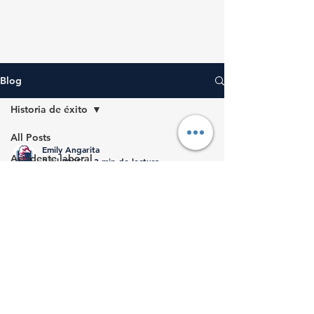
Blog
Historia de éxito
All Posts
Emily Angarita
Accidente laboral
2 jul 2025
3 min de lectura
Historia de éxito
Historia de Éxito: Cuando un
Guía
Accidente Laboral Amenaza
con Quitarlo Todo
Marina Lupe Márquez, una dedicada
empacadora en una reconocida empresa de
diseño y fabricación de productos de
iluminación ubicada en...